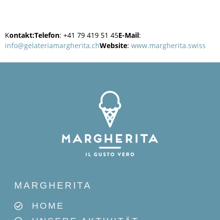
K
ontakt:
Telefon
: +41 79 419 51 45
E-Mail
:
info@gelateriamargherita.ch
Website
:
www.margherita.swiss
MARGHERITA
HOME